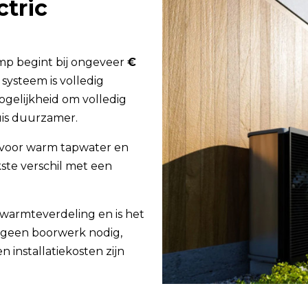
ctric
mp begint bij ongeveer
€
t systeem is volledig
mogelijkheid om volledig
uis duurzamer.
 voor warm tapwater en
kste verschil met een
 warmteverdeling en is het
s geen boorwerk nodig,
 installatiekosten zijn