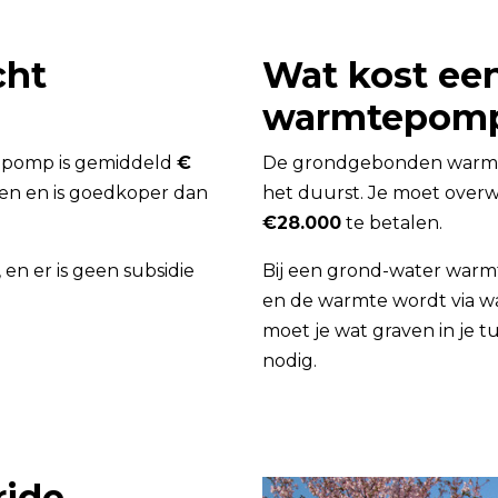
cht
Wat kost e
warmtepom
tepomp is gemiddeld
€
De grondgebonden warmtep
osten en is goedkoper dan
het duurst. Je moet ove
€28.000
te betalen.
n er is geen subsidie
Bij een grond-water war
en de warmte wordt via wat
moet je wat graven in je t
nodig.
ride