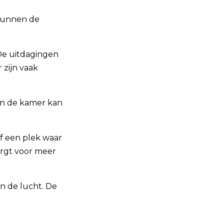
 kunnen de
 De uitdagingen
 zijn vaak
an de kamer kan
Of een plek waar
orgt voor meer
van de lucht. De