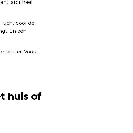
entilator heel
 lucht door de
ngt. En een
fortabeler. Vooral
t huis of