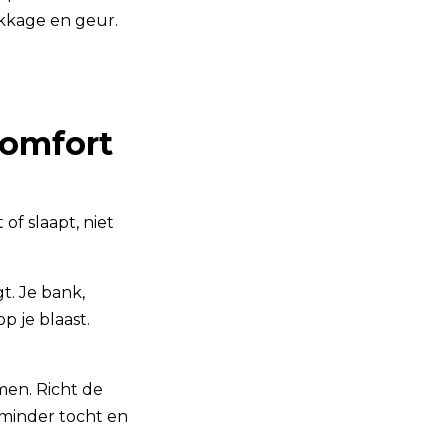
ekkage en geur.
comfort
 of slaapt, niet
t. Je bank,
p je blaast.
men. Richt de
 minder tocht en