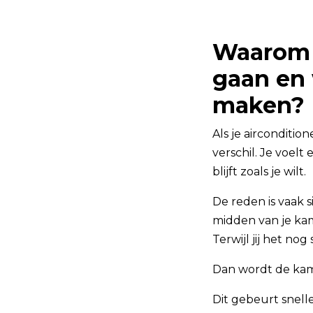
Waarom b
gaan en 
maken?
Als je airconditio
verschil. Je voel
blijft zoals je wilt.
De reden is vaak 
midden van je kame
Terwijl jij het no
Dan wordt de kame
Dit gebeurt snelle