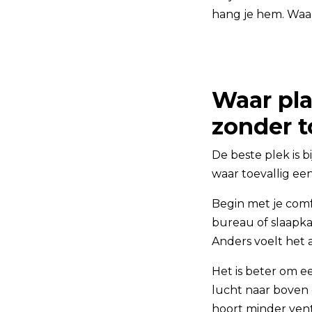
hang je hem. Waar
Waar pla
zonder t
De beste plek is b
waar toevallig een
Begin met je comf
bureau of slaapka
Anders voelt het a
Het is beter om e
lucht naar boven 
hoort minder vent