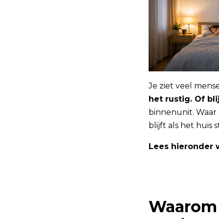
Je ziet veel mense
het rustig. Of bl
binnenunit. Waar h
blijft als het huis sti
Lees hieronder w
Waarom d