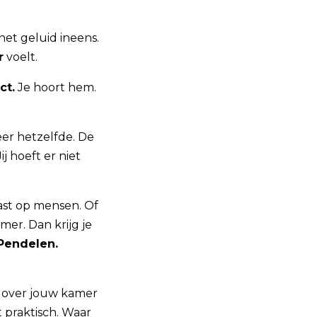
 het geluid ineens.
r
voelt.
ct.
Je hoort hem.
veer hetzelfde. De
j hoeft er niet
aast op mensen. Of
mer. Dan krijg je
Pendelen.
 over jouw kamer
 praktisch. Waar