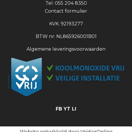
Tel: 055 204 8350
Contact formulier
KVK: 92193277
BTW nr: NL865926001B01
Algemene leveringsvoorwaarden
FB
YT
LI
Website ontwikkeld door
VrijdagOnline