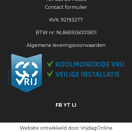
Contact formulier
KVK: 92193277
BTW nr: NL865926001B01
Algemene leveringsvoorwaarden
FB
YT
LI
Website ontwikkeld door
VrijdagOnline