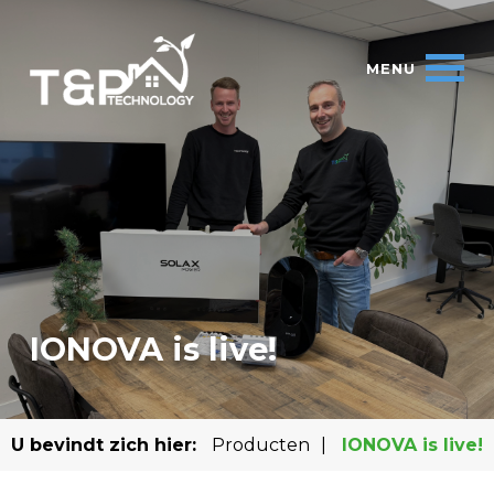
IONOVA is live!
U bevindt zich hier:
Producten
|
IONOVA is live!